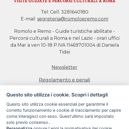
Tel:
Cell: 3281640180
E-mail:
segreteria@romoloeremo.com
Romolo e Remo - Guide turistiche abilitate -
Percorsi culturali a Roma e nel Lazio - orari uffici
da Mar a ven 10-18 P.IVA 11469701004 di Daniela
Tidei
Newsletter
Regolamento e penali
Prenotazione visite
Questo sito utilizza i cookie. Scopri i dettagli
Questo sito utilizza cookie essenziali per garantirne il
Informativa estesa sull'uso dei Cookie
corretto funzionamento e cookie di tracciamento per capire
come interagisci con esso. Quest'ultimo sarà impostato
Informativa sulla Privacy
solo previo consenso..
Personalizza
oppure
Leggi la normativativa dei cookie