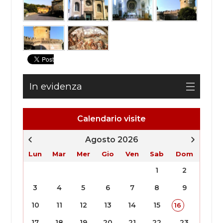
In evidenza
Calendario visite
Agosto 2026
Lun
Mar
Mer
Gio
Ven
Sab
Dom
1
2
3
4
5
6
7
8
9
10
11
12
13
14
15
16
17
18
19
20
21
22
23