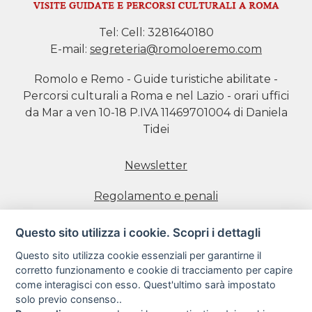
Tel:
Cell: 3281640180
E-mail:
segreteria@romoloeremo.com
Romolo e Remo - Guide turistiche abilitate -
Percorsi culturali a Roma e nel Lazio - orari uffici
da Mar a ven 10-18 P.IVA 11469701004 di Daniela
Tidei
Newsletter
Regolamento e penali
Prenotazione visite
Questo sito utilizza i cookie. Scopri i dettagli
Questo sito utilizza cookie essenziali per garantirne il
Informativa estesa sull'uso dei Cookie
corretto funzionamento e cookie di tracciamento per capire
come interagisci con esso. Quest'ultimo sarà impostato
Informativa sulla Privacy
solo previo consenso..