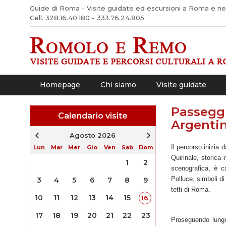
Guide di Roma - Visite guidate ed escursioni a Roma e nel 
Cell. 328.16.40.180 - 333.76.24.805
Homepage
Chi siamo
Visite guidate
Passeggi
Calendario visite
Argenti
Agosto 2026
Il percorso inizia
Lun
Mar
Mer
Gio
Ven
Sab
Dom
Quirinale, storica
1
2
scenografica, è ca
Polluce, simboli di
3
4
5
6
7
8
9
tetti di Roma.
10
11
12
13
14
15
16
17
18
19
20
21
22
23
Proseguendo lungo