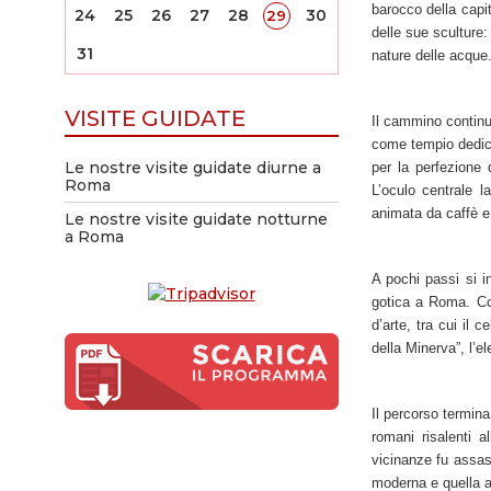
barocco della capit
24
25
26
27
28
30
29
delle sue sculture:
31
nature delle acque.
VISITE GUIDATE
Il cammino continu
come tempio dedica
Le nostre visite guidate diurne a
per la perfezione
Roma
L’oculo centrale l
animata da caffè e 
Le nostre visite guidate notturne
a Roma
A pochi passi si i
gotica a Roma. Cos
d’arte, tra cui il 
della Minerva”, l’e
Il percorso termina
romani risalenti 
vicinanze fu assas
moderna e quella a