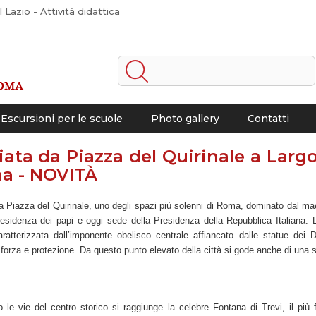
Lazio - Attività didattica
Escursioni per le scuole
Photo gallery
Contatti
ata da Piazza del Quirinale a Largo
na - NOVITÀ
 da Piazza del Quirinale, uno degli spazi più solenni di Roma, dominato dal m
 residenza dei papi e oggi sede della Presidenza della Repubblica Italiana.
ratterizzata dall’imponente obelisco centrale affiancato dalle statue dei 
 forza e protezione. Da questo punto elevato della città si gode anche di una 
 le vie del centro storico si raggiunge la celebre Fontana di Trevi, il pi