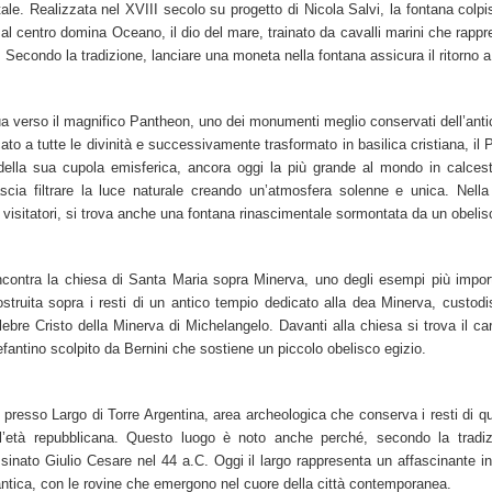
ale. Realizzata nel XVIII secolo su progetto di Nicola Salvi, la fontana colpis
 al centro domina Oceano, il dio del mare, trainato da cavalli marini che rapp
 Secondo la tradizione, lanciare una moneta nella fontana assicura il ritorno
a verso il magnifico Pantheon, uno dei monumenti meglio conservati dell’ant
to a tutte le divinità e successivamente trasformato in basilica cristiana, il
 della sua cupola emisferica, ancora oggi la più grande al mondo in calces
ascia filtrare la luce naturale creando un’atmosfera solenne e unica. Nella
visitatori, si trova anche una fontana rinascimentale sormontata da un obelis
ncontra la chiesa di Santa Maria sopra Minerva, uno degli esempi più importa
truita sopra i resti di un antico tempio dedicato alla dea Minerva, custod
celebre Cristo della Minerva di Michelangelo. Davanti alla chiesa si trova il car
lefantino scolpito da Bernini che sostiene un piccolo obelisco egizio.
 presso Largo di Torre Argentina, area archeologica che conserva i resti di qu
all’età repubblicana. Questo luogo è noto anche perché, secondo la tradizi
sinato Giulio Cesare nel 44 a.C. Oggi il largo rappresenta un affascinante i
ntica, con le rovine che emergono nel cuore della città contemporanea.