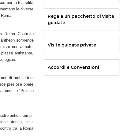
ce per la teatralità
resentano le diverse
 a Roma.
Regala un pacchetto di visite
guidate
ica Roma. Costruito
 Pantheon sorprende
Visite guidate private
truzzo non armato.
 piazza antistante,
co egizio.
Accordi e Convenzioni
nti di architettura
isce preziose opere
atteristico “Pulcino
attro antichi templi
one storica, nelle
ncontro tra la Roma