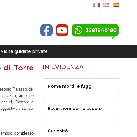
3281640180
Visite guidate private
 di Torre
IN EVIDENZA
Roma mordi e fuggi
aestoso Palazzo del
 La piazza, ampia e
Dioscuri, Castore e
Escursioni per le scuole
suggestiva vista sui
Curiosità
ù famoso complesso