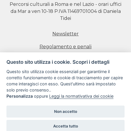
Percorsi culturali a Roma e nel Lazio - orari uffici
da Mar a ven 10-18 P.IVA 11469701004 di Daniela
Tidei
Newsletter
Regolamento e penali
Prenotazione visite
Questo sito utilizza i cookie. Scopri i dettagli
Questo sito utilizza cookie essenziali per garantirne il
Informativa estesa sull'uso dei Cookie
corretto funzionamento e cookie di tracciamento per capire
come interagisci con esso. Quest'ultimo sarà impostato
Informativa sulla Privacy
solo previo consenso..
Personalizza
oppure
Leggi la normativativa dei cookie
Condizioni di utilizzo del sito web
Non accetto
Copyright 2018
Accetta tutto
Realizzazione siti web