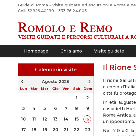
Guide di Roma - Visite guidate ed escursioni a Roma e nel 
Cell. 328.16.40.180 - 333.76.24.805
Homepage
Chi siamo
Visite guidate
Il Rione 
Calendario visite
Il rione Sallus
Agosto 2026
e corso d’Itali
Lun
Mar
Mer
Gio
Ven
Sab
Dom
città fu protago
1
2
In età auguste
3
4
5
6
7
8
9
cosiddetti Hort
Roma Antica, al
10
11
12
13
14
15
16
un ippodromo.
17
18
19
20
21
22
23
Nel 410 d.C la 