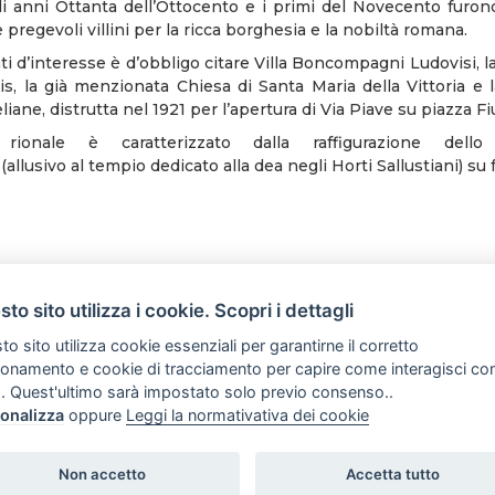
li anni Ottanta dell’Ottocento e i primi del Novecento furono 
e pregevoli villini per la ricca borghesia e la nobiltà romana.
 d’interesse è d’obbligo citare Villa Boncompagni Ludovisi, la
is, la già menzionata Chiesa di Santa Maria della Vittoria e l
liane, distrutta nel 1921 per l’apertura di Via Piave su piazza F
ionale è caratterizzato dalla raffigurazione dello
(allusivo al tempio dedicato alla dea negli Horti Sallustiani) su
to sito utilizza i cookie. Scopri i dettagli
o sito utilizza cookie essenziali per garantirne il corretto
ionamento e cookie di tracciamento per capire come interagisci co
. Quest'ultimo sarà impostato solo previo consenso..
onalizza
oppure
Leggi la normativativa dei cookie
Romolo e Remo - Guide turistiche abilitate - Perco
Non accetto
Accetta tutto
ven 10-18 P.IVA 11469701004 di Daniela Tidei