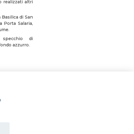
realizzati altri
 Basilica di San
a Porta Salaria,
iume.
 specchio di
 fondo azzurro.
n
rsi culturali a Roma e nel Lazio - orari uffici da Mar a