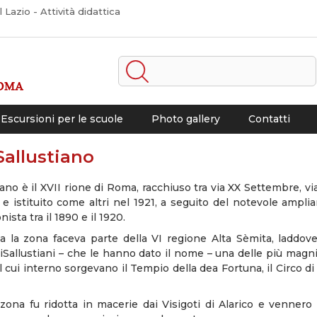
Lazio - Attività didattica
Escursioni per le scuole
Photo gallery
Contatti
Sallustiano
tiano è il XVII rione di Roma, racchiuso tra via XX Settembre,
a e istituito come altri nel 1921, a seguito del notevole ampli
nista tra il 1890 e il 1920.
a la zona faceva parte della VI regione Alta Sèmita, laddove
iSallustiani – che le hanno dato il nome – una delle più magnif
 cui interno sorgevano il Tempio della dea Fortuna, il Circo di
zona fu ridotta in macerie dai Visigoti di Alarico e vennero ta