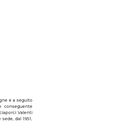
igne e a seguito
on conseguente
cciaporci Valenti
sede, dal 1951,