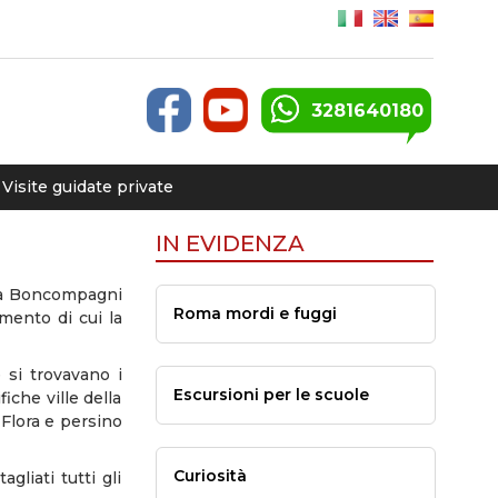
3281640180
Visite guidate private
IN EVIDENZA
 via Boncompagni
Roma mordi e fuggi
amento di cui la
 si trovavano i
Escursioni per le scuole
iche ville della
 Flora e persino
Curiosità
gliati tutti gli