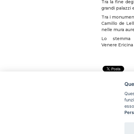
Tra la fine deg
grandi palazzi 
Tra i monumenti
Camillo de Lell
nelle mura aure
Lo stemma r
Venere Ericina 
Ques
Quest
funz
esso
Pers
Tel:
Cell: 3281640180