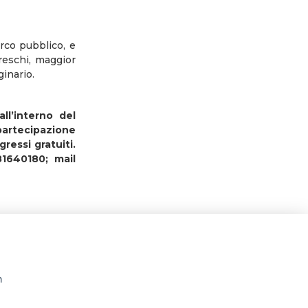
arco pubblico, e
freschi, maggior
ginario.
ll’interno del
 partecipazione
gressi gratuiti.
1640180; mail
n