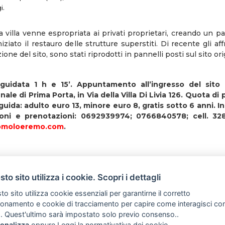
i.
a villa venne espropriata ai privati proprietari, creando un p
niziato il restauro delle strutture superstiti. Di recente gli af
ione del sito, sono stati riprodotti in pannelli posti sul sito ori
 guidata 1 h e 15’. Appuntamento all’ingresso del sito a
ale di Prima Porta, in Via della Villa Di Livia 126. Quota di
 guida: adulto euro 13, minore euro 8, gratis sotto 6 anni. In
ioni e prenotazioni: 0692939974; 0766840578; cell. 328
omoloeremo.com
.
to sito utilizza i cookie. Scopri i dettagli
o sito utilizza cookie essenziali per garantirne il corretto
ionamento e cookie di tracciamento per capire come interagisci co
. Quest'ultimo sarà impostato solo previo consenso..
onalizza
oppure
Leggi la normativativa dei cookie