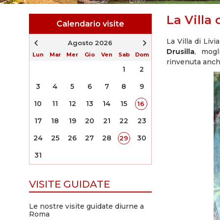
La Villa 
Calendario visite
La Villa di Liv
Agosto 2026
Drusilla
, mogl
Lun
Mar
Mer
Gio
Ven
Sab
Dom
rinvenuta anche
1
2
3
4
5
6
7
8
9
10
11
12
13
14
15
16
17
18
19
20
21
22
23
24
25
26
27
28
30
29
31
VISITE GUIDATE
Le nostre visite guidate diurne a
Roma