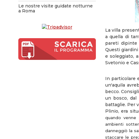
Le nostre visite guidate notturne
a Roma
La villa presen
a quella di ta
pareti dipinte
Questi giardini
e soleggiato, 
Svetonio e Cas
In particolare
un'aquila avre
becco. Consigli
un bosco, dal 
battaglie. Per v
Plinio, era sit
quando venne s
ambienti sotte
danneggiò la sa
staccare le pre