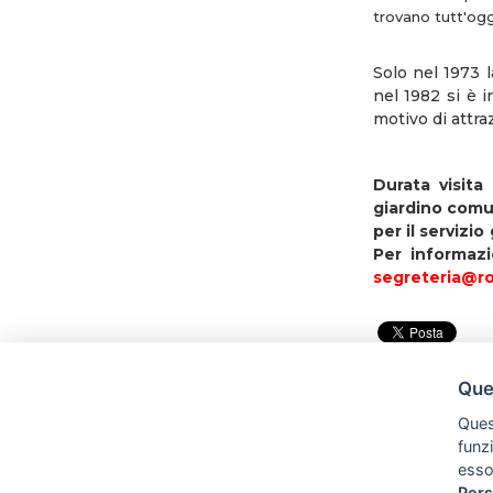
trovano tutt'ogg
Solo nel 1973 l
nel 1982 si è i
motivo di attraz
Durata visita
giardino comun
per il servizio
Per informaz
segreteria@r
Ques
Quest
funz
esso
Pers