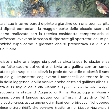
ta al suo interno pareti dipinte a giardino con una tecnica pit
nti dipinti pompeiani; la maggior parte delle piccole scene 
 sono realizzate con la tecnica cosiddetta compendiaria, ci
 affrescati avevano lo scopo di riportare gli spettatori ad un 
anziché cupo come la giornata che si presentava. La villa è ci
sio Dione.
 esiste anche una leggenda poetica circa la sua fondazione, s
bbe fatto cadere sul ventre di Livia una gallina con un ramett
ata dagli aruspici ella allevò la prole del volatile e piantò il r
quale gli imperatori coglievano i ramoscelli da tenere in 
ia della leggenda la villa veniva anche detta ad gallinas albas. 
uata al IX miglio della via Flaminia.
I primi scavi del sito risalg
coperta la statua di Augusto di Prima Porta, oggi ai Musei Va
rranei, come il famoso ipogeo con affreschi di giardino. Nel 
la sotterranea, usata anche dai militari come bivacco. Nel dopogue
ziose pitture (1951), che vennero trasferite nel Museo Nazional