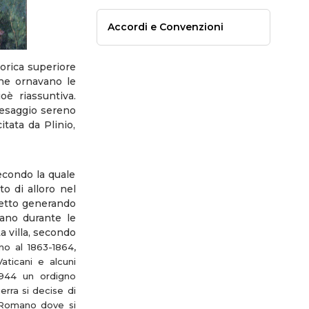
Accordi e Convenzioni
torica superiore
che ornavano le
oè riassuntiva.
paesaggio sereno
tata da Plinio,
econdo la quale
o di alloro nel
ametto generando
mano durante le
La villa, secondo
ono al 1863-1864,
ticani e alcuni
1944 un ordigno
rra si decise di
e Romano dove si