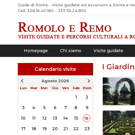
Guide di Roma - Visite guidate ed escursioni a Roma e nel 
Cell. 328.16.40.180 - 333.76.24.805
Homepage
Chi siamo
Visite guidate
I Giardin
Calendario visite
Agosto 2026
Lun
Mar
Mer
Gio
Ven
Sab
Dom
1
2
3
4
5
6
7
8
9
10
11
12
13
14
15
16
17
18
19
20
21
22
23