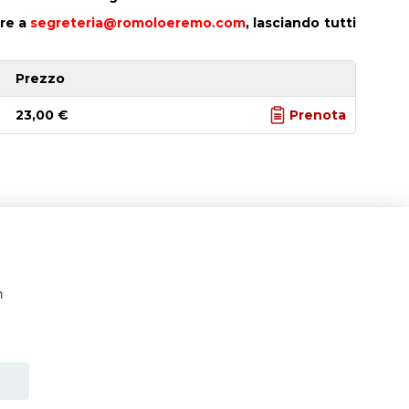
re a
segreteria@romoloeremo.com
, lasciando tutti
Prezzo
23,00 €
Prenota
n
rcorsi culturali a Roma e nel Lazio - orari uffici da
Tidei
azione visite