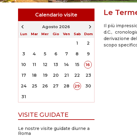
Le Terme
Calendario visite
Il più impressi
Agosto 2026
d.C., cronolog
Lun
Mar
Mer
Gio
Ven
Sab
Dom
derivazione del
1
2
scopo specific
3
4
5
6
7
8
9
10
11
12
13
14
15
16
17
18
19
20
21
22
23
24
25
26
27
28
30
29
31
VISITE GUIDATE
Le nostre visite guidate diurne a
Roma