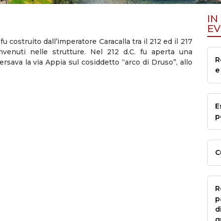
IN
EV
costruito dall’imperatore Caracalla tra il 212 ed il 217
invenuti nelle strutture. Nel 212 d.C. fu aperta una
R
rsava la via Appia sul cosiddetto “arco di Druso”, allo
e
E
p
C
R
p
d
g