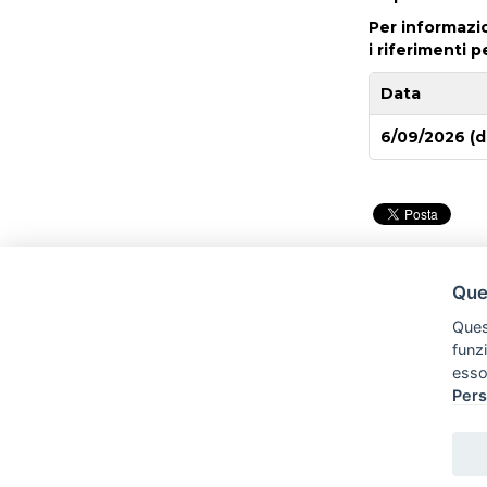
Per informazio
i riferimenti p
Data
6/09/2026 (d
Ques
Quest
funz
esso
Pers
Tel:
Cell: 3281640180