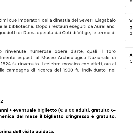
timi due imperatori della dinastia dei Severi, Elagabalo
V
elle biblioteche. Dopo i restauri eseguiti da Aureliano,
g
quedotti di Roma operata dai Goti di Vitige, le terme di
p
no rinvenute numerose opere d’arte, quali il Toro
A
ttualmente esposti al Museo Archeologico Nazionale di
C
1824 fu rinvenuto il celebre mosaico con atleti, ora al
lla campagna di ricerca del 1938 fu individuato, nei
52
 anni + eventuale biglietto (€ 8.00 adulti, gratuito 6-
enica del mese il biglietto d'ingresso è gratuito.
ima dell visita guidata.