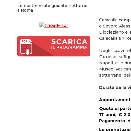
Le nostre visite guidate notturne
a Roma
Caracalla compl
e Severo Alessa
Diocleziano e T
Caracalla finir
Negli scavi e
Farnese raffig
Napoli, e le du
Museo Vaticano
sotterranei del
Durata della vi
Appuntamento: 
Quota di part
17 anni, € 2.0
Pagamento in
Le prenotazion