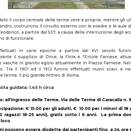
etò il corpo centrale delle terme vere e proprie, mentre gli ul
ndro, costruirono il circuito esterno con le esedre e le aule d
eodorico, a partire dal 537, a causa della interruzione degli ac
ono di funzionare.
ffettuati in varie epoche a partire dal XVI secolo furo
urante il supplizio di Dirce, la Flora e l’Ercole Farnese, a
e vasche in granito egizio attualmente in Piazza Farnese. Nel 
. Tra il 1901 ed il 1912 furono effettuati nuovi scavi, e ne
le terme, il più grande Mitreo di Roma.
sita guidata: 1.45 h circa
all'ingresso delle Terme, Via delle Terme di Caracalla n. 
ecipazione
: € 15.00 per gli adulti, € 10.00 per i minori di 18
0 ragazzi 18-25 anni), gratis sotto i 6 anni.
La prima dom
 loco
i possono essere disdette dai partecipanti fino a 24 ore pr