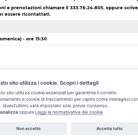
ni e prenotazioni chiamare i
l 333.76.24.805
,
oppure scrive
er essere ricontattati.
omenica) - ore 15:30
to sito utilizza i cookie. Scopri i dettagli
o sito utilizza cookie essenziali per garantirne il corretto
ionamento e cookie di tracciamento per capire come interagisci co
. Quest'ultimo sarà impostato solo previo consenso..
onalizza
oppure
Leggi la normativativa dei cookie
Romolo e Remo - Guide turistiche abilitate - Pe
Non accetto
Accetta tutto
Mar a ven 10-18 P.IVA 11469701004 di Daniela 
Newsletter
Regolamento e penali
Prenot