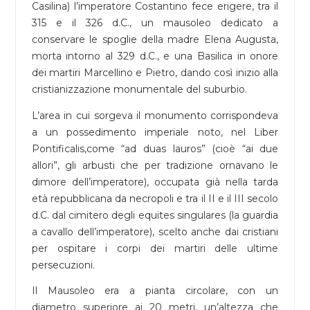
Casilina) l’imperatore Costantino fece erigere, tra il
315 e il 326 d.C., un mausoleo dedicato a
conservare le spoglie della madre Elena Augusta,
morta intorno al 329 d.C., e una Basilica in onore
dei martiri Marcellino e Pietro, dando così inizio alla
cristianizzazione monumentale del suburbio.
L’area in cui sorgeva il monumento corrispondeva
a un possedimento imperiale noto, nel Liber
Pontificalis,come “ad duas lauros” (cioè “ai due
allori”, gli arbusti che per tradizione ornavano le
dimore dell’imperatore), occupata già nella tarda
età repubblicana da necropoli e tra il II e il III secolo
d.C. dal cimitero degli equites singulares (la guardia
a cavallo dell’imperatore), scelto anche dai cristiani
per ospitare i corpi dei martiri delle ultime
persecuzioni.
Il Mausoleo era a pianta circolare, con un
diametro superiore ai 20 metri, un’altezza che