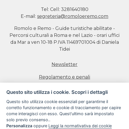
Tel:
Cell: 3281640180
E-mail:
segreteria@romoloeremo.com
Romolo e Remo - Guide turistiche abilitate -
Percorsi culturali a Roma e nel Lazio - orari uffici
da Mar a ven 10-18 P.IVA 11469701004 di Daniela
Tidei
Newsletter
Regolamento e penali
Prenotazione visite
Questo sito utilizza i cookie. Scopri i dettagli
Questo sito utilizza cookie essenziali per garantirne il
Informativa estesa sull'uso dei Cookie
corretto funzionamento e cookie di tracciamento per capire
come interagisci con esso. Quest'ultimo sarà impostato
Informativa sulla Privacy
solo previo consenso..
Personalizza
oppure
Leggi la normativativa dei cookie
Condizioni di utilizzo del sito web