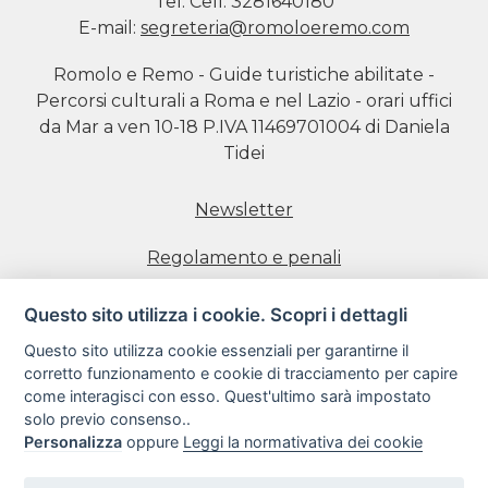
Tel:
Cell: 3281640180
E-mail:
segreteria@romoloeremo.com
Romolo e Remo - Guide turistiche abilitate -
Percorsi culturali a Roma e nel Lazio - orari uffici
da Mar a ven 10-18 P.IVA 11469701004 di Daniela
Tidei
Newsletter
Regolamento e penali
Prenotazione visite
Questo sito utilizza i cookie. Scopri i dettagli
Questo sito utilizza cookie essenziali per garantirne il
Informativa estesa sull'uso dei Cookie
corretto funzionamento e cookie di tracciamento per capire
come interagisci con esso. Quest'ultimo sarà impostato
Informativa sulla Privacy
solo previo consenso..
Personalizza
oppure
Leggi la normativativa dei cookie
Condizioni di utilizzo del sito web