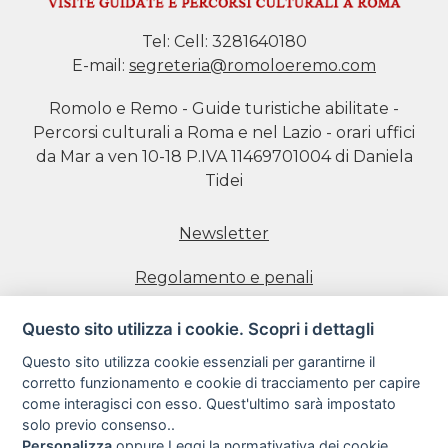
Tel:
Cell: 3281640180
E-mail:
segreteria@romoloeremo.com
Romolo e Remo - Guide turistiche abilitate -
Percorsi culturali a Roma e nel Lazio - orari uffici
da Mar a ven 10-18 P.IVA 11469701004 di Daniela
Tidei
Newsletter
Regolamento e penali
Prenotazione visite
Questo sito utilizza i cookie. Scopri i dettagli
Questo sito utilizza cookie essenziali per garantirne il
Informativa estesa sull'uso dei Cookie
corretto funzionamento e cookie di tracciamento per capire
come interagisci con esso. Quest'ultimo sarà impostato
Informativa sulla Privacy
solo previo consenso..
Personalizza
oppure
Leggi la normativativa dei cookie