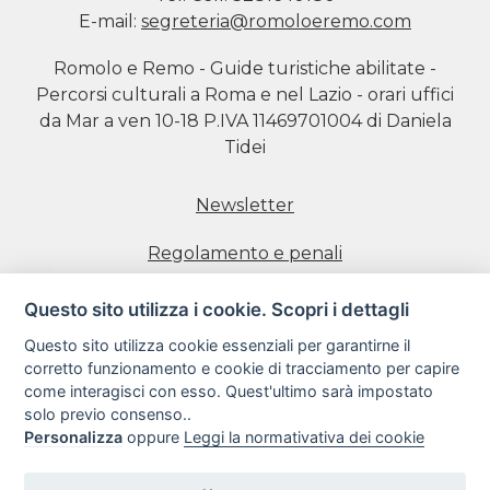
E-mail:
segreteria@romoloeremo.com
Romolo e Remo - Guide turistiche abilitate -
Percorsi culturali a Roma e nel Lazio - orari uffici
da Mar a ven 10-18 P.IVA 11469701004 di Daniela
Tidei
Newsletter
Regolamento e penali
Prenotazione visite
Questo sito utilizza i cookie. Scopri i dettagli
Questo sito utilizza cookie essenziali per garantirne il
Informativa estesa sull'uso dei Cookie
corretto funzionamento e cookie di tracciamento per capire
come interagisci con esso. Quest'ultimo sarà impostato
Informativa sulla Privacy
solo previo consenso..
Personalizza
oppure
Leggi la normativativa dei cookie
Condizioni di utilizzo del sito web