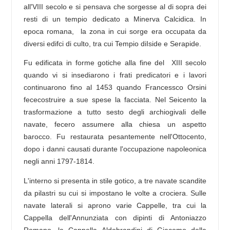
all'VIII secolo e si pensava che sorgesse al di sopra dei
resti di un tempio dedicato a Minerva Calcidica. In
epoca romana, la zona in cui sorge era occupata da
diversi edifci di culto, tra cui Tempio diIside e Serapide.
Fu edificata in forme gotiche alla fine del XIII secolo
quando vi si insediarono i frati predicatori e i lavori
continuarono fino al 1453 quando Francessco Orsini
fececostruire a sue spese la facciata. Nel Seicento la
trasformazione a tutto sesto degli archiogivali delle
navate, fecero assumere alla chiesa un aspetto
barocco. Fu restaurata pesantemente nell'Ottocento,
dopo i danni causati durante l'occupazione napoleonica
negli anni 1797-1814.
L'interno si presenta in stile gotico, a tre navate scandite
da pilastri su cui si impostano le volte a crociera. Sulle
navate laterali si aprono varie Cappelle, tra cui la
Cappella dell'Annunziata con dipinti di Antoniazzo
Romano, la Cappella Aldobrandini di Giacomo della