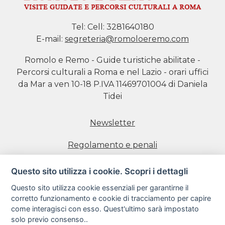
Tel:
Cell: 3281640180
E-mail:
segreteria@romoloeremo.com
Romolo e Remo - Guide turistiche abilitate -
Percorsi culturali a Roma e nel Lazio - orari uffici
da Mar a ven 10-18 P.IVA 11469701004 di Daniela
Tidei
Newsletter
Regolamento e penali
Prenotazione visite
Questo sito utilizza i cookie. Scopri i dettagli
Questo sito utilizza cookie essenziali per garantirne il
Informativa estesa sull'uso dei Cookie
corretto funzionamento e cookie di tracciamento per capire
come interagisci con esso. Quest'ultimo sarà impostato
Informativa sulla Privacy
solo previo consenso..