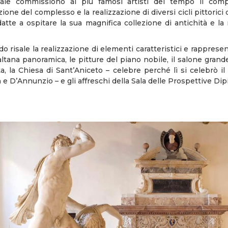
uale commissionò ai più famosi artisti del tempo il com
uzione del complesso e la realizzazione di diversi cicli pittoric
datte a ospitare la sua magnifica collezione di antichità e la 
o risale la realizzazione di elementi caratteristici e rappresen
altana panoramica, le pitture del piano nobile, il salone grand
ta, la Chiesa di Sant’Aniceto – celebre perché lì si celebrò i
e D’Annunzio – e gli affreschi della Sala delle Prospettive Dip