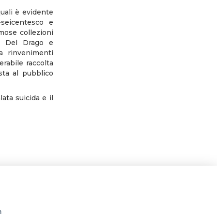
quali è evidente
-seicentesco e
mose collezioni
i, Del Drago e
da rinvenimenti
erabile raccolta
sta al pubblico
ata suicida e il
n