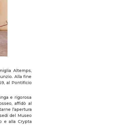
miglia Altemps,
nzio. Alla fine
9, al Pontificio
unga e rigorosa
sseo, affidò al
arne l’apertura
 sedi del Museo
 e alla Crypta