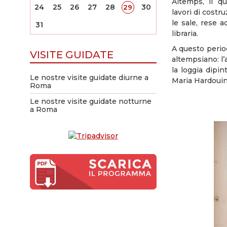
Altemps, il q
24
25
26
27
28
30
29
lavori di costr
le sale, rese a
31
libraria.
A questo period
VISITE GUIDATE
altempsiano: l’
la loggia dipin
Le nostre visite guidate diurne a
Maria Hardouin 
Roma
Le nostre visite guidate notturne
a Roma