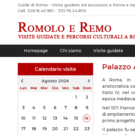
Guide di Roma - Visite guidate ed escursioni a Roma e nel 
Cell. 328.16.40.180 - 333.76.24.805
Homepage
Chi siamo
Visite guidate
Palazzo 
Calendario visite
A Roma, in p
Agosto 2026
aristocratica c
Lun
Mar
Mer
Gio
Ven
Sab
Dom
Sisto IV, nel c
1
2
epoca medievale
3
4
5
6
7
8
9
Nel 1511 France
di ampliamento 
10
11
12
13
14
15
16
primo progetto 
17
18
19
20
21
22
23
Il palazzo fu s