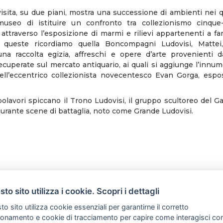
visita, su due piani, mostra una successione di ambienti nei 
 museo di istituire un confronto tra collezionismo cinque
attraverso l’esposizione di marmi e rilievi appartenenti a fa
ra queste ricordiamo quella Boncompagni Ludovisi, Matte
na raccolta egizia, affreschi e opere d’arte provenienti 
ecuperate sul mercato antiquario, ai quali si aggiunge l’innum
ell’eccentrico collezionista novecentesco Evan Gorga, espo
polavori spiccano il Trono Ludovisi, il gruppo scultoreo del Gal
igurante scene di battaglia, noto come Grande Ludovisi.
to sito utilizza i cookie. Scopri i dettagli
o sito utilizza cookie essenziali per garantirne il corretto
ionamento e cookie di tracciamento per capire come interagisci co