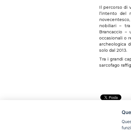
Il percorso di 
l’intento del
novecentesco, 
nobiliari – t
Brancaccio – u
occasionali o r
archeologica d
solo dal 2013.
Tra i grandi ca
sarcofago raff
Ques
Quest
funz