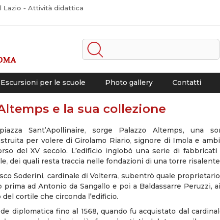
Lazio - Attività didattica
Escursioni per le scuole
Photo gallery
Contatti
Altemps e la sua collezione
iazza Sant’Apollinaire, sorge Palazzo Altemps, una so
ostruita per volere di Girolamo Riario, signore di Imola e amb
orso del XV secolo. L’edificio inglobò una serie di fabbricati
, dei quali resta traccia nelle fondazioni di una torre risalente
sco Soderini, cardinale di Volterra, subentrò quale proprietario e
prima ad Antonio da Sangallo e poi a Baldassarre Peruzzi, ai 
del cortile che circonda l’edificio.
ede diplomatica fino al 1568, quando fu acquistato dal cardina