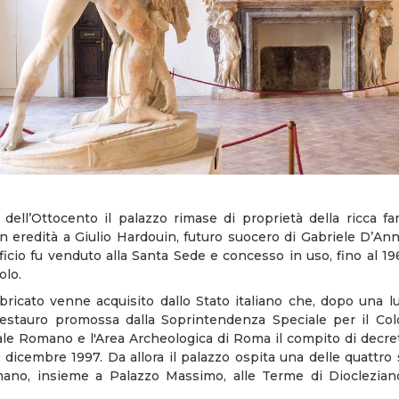
 dell’Ottocento il palazzo rimase di proprietà della ricca fa
n eredità a Giulio Hardouin, futuro suocero di Gabriele D’Annu
ificio fu venduto alla Santa Sede e concesso in uso, fino al 196
olo.
bbricato venne acquisito dallo Stato italiano che, dopo una l
stauro promossa dalla Soprintendenza Speciale per il Colo
e Romano e l'Area Archeologica di Roma il compito di decret
l dicembre 1997. Da allora il palazzo ospita una delle quattro
ano, insieme a Palazzo Massimo, alle Terme di Diocleziano