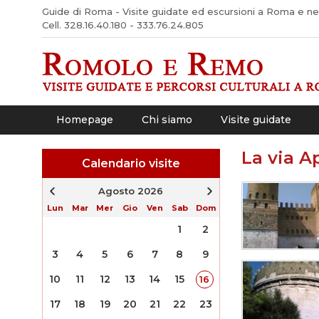
Guide di Roma - Visite guidate ed escursioni a Roma e nel 
Cell. 328.16.40.180 - 333.76.24.805
Homepage
Chi siamo
Visite guidate
La via A
Calendario visite
Agosto 2026
Lun
Mar
Mer
Gio
Ven
Sab
Dom
1
2
3
4
5
6
7
8
9
10
11
12
13
14
15
16
17
18
19
20
21
22
23