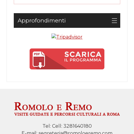
Approfondimenti
Tel:
Cell: 3281640180
E-mail:
segreteria@romoloeremo.com