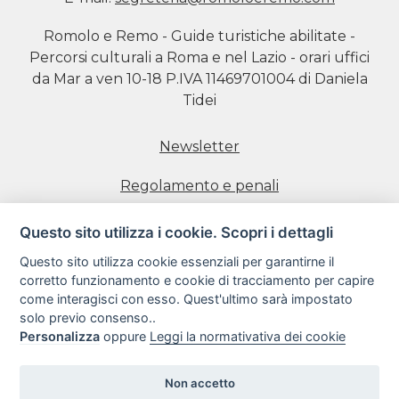
Romolo e Remo - Guide turistiche abilitate -
Percorsi culturali a Roma e nel Lazio - orari uffici
da Mar a ven 10-18 P.IVA 11469701004 di Daniela
Tidei
Newsletter
Regolamento e penali
Prenotazione visite
Questo sito utilizza i cookie. Scopri i dettagli
Questo sito utilizza cookie essenziali per garantirne il
Informativa estesa sull'uso dei Cookie
corretto funzionamento e cookie di tracciamento per capire
come interagisci con esso. Quest'ultimo sarà impostato
Informativa sulla Privacy
solo previo consenso..
Personalizza
oppure
Leggi la normativativa dei cookie
Condizioni di utilizzo del sito web
Non accetto
Copyright 2018