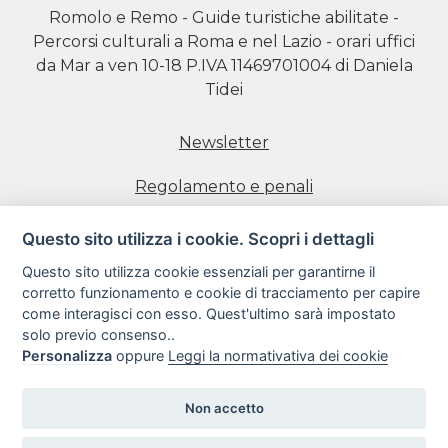
Romolo e Remo - Guide turistiche abilitate -
Percorsi culturali a Roma e nel Lazio - orari uffici
da Mar a ven 10-18 P.IVA 11469701004 di Daniela
Tidei
Newsletter
Regolamento e penali
Prenotazione visite
Questo sito utilizza i cookie. Scopri i dettagli
Questo sito utilizza cookie essenziali per garantirne il
Informativa estesa sull'uso dei Cookie
corretto funzionamento e cookie di tracciamento per capire
come interagisci con esso. Quest'ultimo sarà impostato
Informativa sulla Privacy
solo previo consenso..
Personalizza
oppure
Leggi la normativativa dei cookie
Condizioni di utilizzo del sito web
Non accetto
Copyright 2018