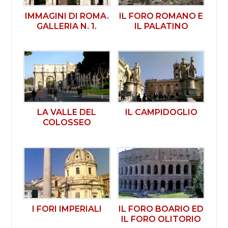
IMMAGINI DI ROMA.
IL FORO ROMANO E
GALLERIA N. 1.
IL PALATINO
LA VALLE DEL
IL CAMPIDOGLIO
COLOSSEO
I FORI IMPERIALI
IL FORO BOARIO ED
IL FORO OLITORIO