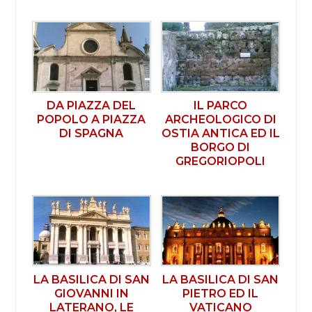
DA PIAZZA DEL
IL PARCO
POPOLO A PIAZZA
ARCHEOLOGICO DI
DI SPAGNA
OSTIA ANTICA ED IL
BORGO DI
GREGORIOPOLI
LA BASILICA DI SAN
LA BASILICA DI SAN
GIOVANNI IN
PIETRO ED IL
LATERANO, LE
VATICANO