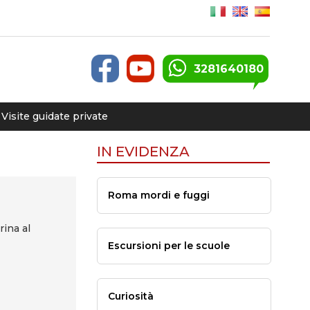
3281640180
Visite guidate private
IN EVIDENZA
Roma mordi e fuggi
ina al
Escursioni per le scuole
Curiosità