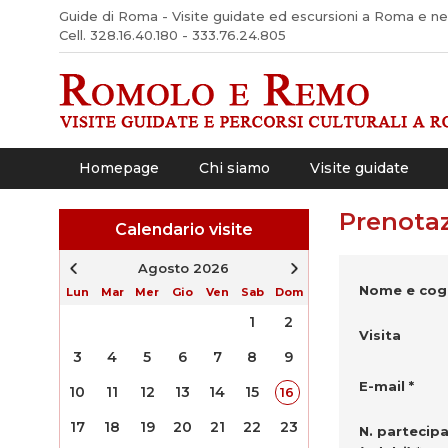
Guide di Roma - Visite guidate ed escursioni a Roma e nel 
Cell. 328.16.40.180 - 333.76.24.805
Homepage
Chi siamo
Visite guidate
Prenotaz
Calendario visite
Agosto 2026
Nome e cog
Lun
Mar
Mer
Gio
Ven
Sab
Dom
1
2
Visita
3
4
5
6
7
8
9
E-mail *
10
11
12
13
14
15
16
17
18
19
20
21
22
23
N. partecipa