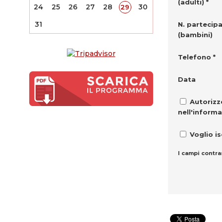
(adulti) *
24
25
26
27
28
30
29
31
N. partecipa
(bambini)
Telefono *
Data
Autorizzo
nell'informa
Voglio is
I campi contra