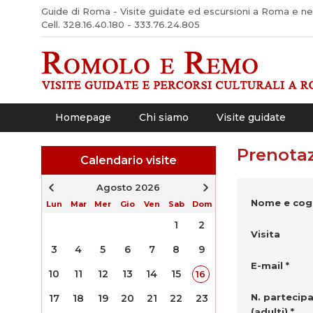
Guide di Roma - Visite guidate ed escursioni a Roma e nel 
Cell. 328.16.40.180 - 333.76.24.805
Homepage
Chi siamo
Visite guidate
Prenotaz
Calendario visite
Agosto 2026
Nome e cog
Lun
Mar
Mer
Gio
Ven
Sab
Dom
1
2
Visita
3
4
5
6
7
8
9
E-mail *
10
11
12
13
14
15
16
N. partecipa
17
18
19
20
21
22
23
(adulti) *