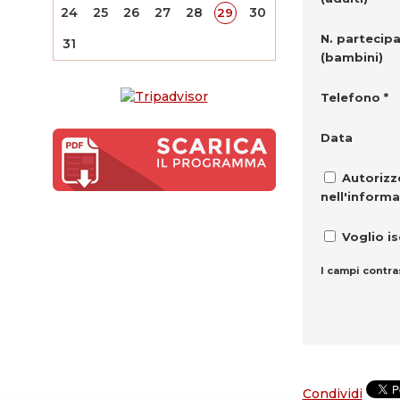
24
25
26
27
28
30
29
N. partecipa
31
(bambini)
Telefono *
Data
Autorizzo
nell'informa
Voglio is
I campi contra
Condividi