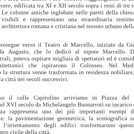
cere, edificata tra XI e XII secolo sopra i resti di tre
 Le colonne antiche inglobate nelle pareti della chie
visibili e rappresentano una straordinaria testim
 architettura romana e cristiana nel tessuto urbano della
prosegue verso il Teatro di Marcello, iniziato da Gi
da Augusto, che lo dedicò al nipote Marcello. De
atrali, poteva ospitare migliaia di spettatori ed è consi
hitettonici che ispirarono il Colosseo. Nel Me
la struttura venne trasformata in residenza nobiliare
la città nei secoli successivi.
so il colle Capitolino arriviamo in Piazza del 
nel XVI secolo da Michelangelo Buonarroti su incarico
zza rappresenta uno dei più importanti esempi di
le: la pavimentazione geometrica, la scenografica sc
 l’orientamento degli edifici trasformarono quest
ro civile della città.