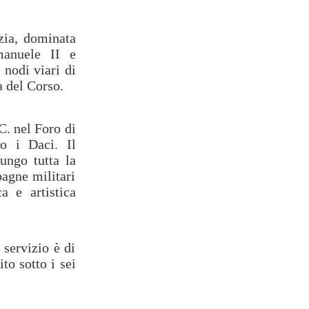
zia, dominata
manuele II e
 nodi viari di
 del Corso.
C. nel Foro di
ro i Daci. Il
ungo tutta la
pagne militari
a e artistica
 servizio è di
to sotto i sei