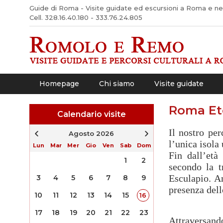
Guide di Roma - Visite guidate ed escursioni a Roma e nel 
Cell. 328.16.40.180 - 333.76.24.805
Homepage
Chi siamo
Visite guidate
Roma Ete
Calendario visite
Il nostro pe
Agosto 2026
l’unica isola
Lun
Mar
Mer
Gio
Ven
Sab
Dom
Fin dall’età
1
2
secondo la t
Esculapio. An
3
4
5
6
7
8
9
presenza dell
10
11
12
13
14
15
16
17
18
19
20
21
22
23
Attraversand