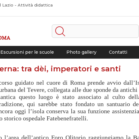
Lazio - Attività didattica
Escursioni per le scuole
Photo gallery
Contatti
rna: tra dèi, imperatori e santi
rcorso guidato nel cuore di Roma prende avvio dall’Is
 urbana del Tevere, collegata alle due sponde da antichi
 antica questo luogo è stato associato al culto dell
radizione, qui sarebbe stato fondato un santuario de
cora oggi l’isola conserva la sua funzione assistenzia
o storico ospedale Fatebenefratelli.
o l’area dell’antico Foro Olitorio raggiungiamo la Ba