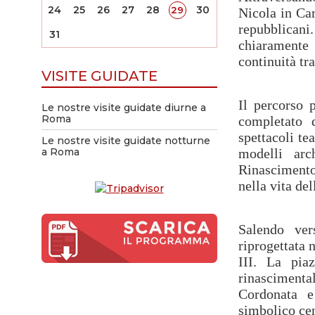
24
25
26
27
28
30
29
Nicola in Car
repubblicani.
31
chiaramente 
continuità tra
VISITE GUIDATE
Il percorso 
Le nostre visite guidate diurne a
Roma
completato 
spettacoli te
Le nostre visite guidate notturne
a Roma
modelli arc
Rinascimento 
nella vita del
Salendo ver
riprogettata 
III. La pia
rinascimenta
Cordonata e
simbolico cent