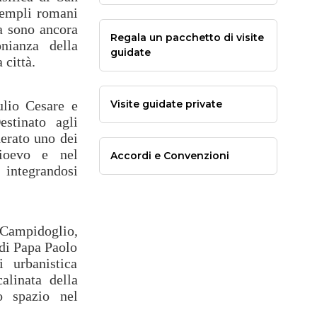
 templi romani
sa sono ancora
Regala un pacchetto di visite
onianza della
guidate
 città.
ulio Cesare e
Visite guidate private
stinato agli
derato uno dei
dioevo e nel
Accordi e Convenzioni
, integrandosi
Campidoglio,
 di Papa Paolo
 urbanistica
alinata della
o spazio nel